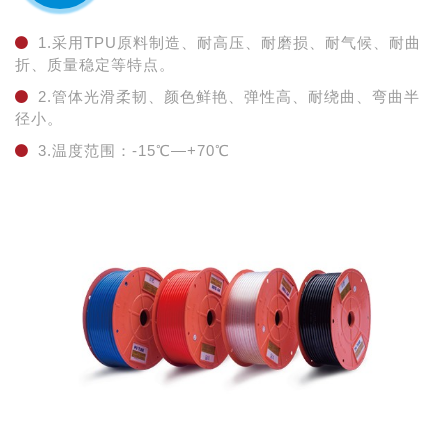
1.采用TPU原料制造、耐高压、耐磨损、耐气候、耐曲
折、质量稳定等特点。
2.管体光滑柔韧、颜色鲜艳、弹性高、耐绕曲、弯曲半
径小。
3.温度范围：-15℃—+70℃