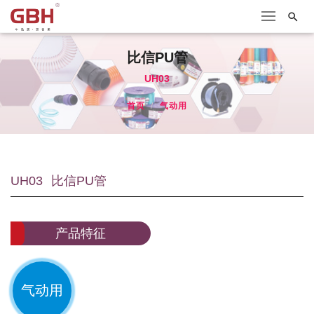

比信PU管
UH03
首页
气动用
UH03
比信PU管
产品特征
气动用